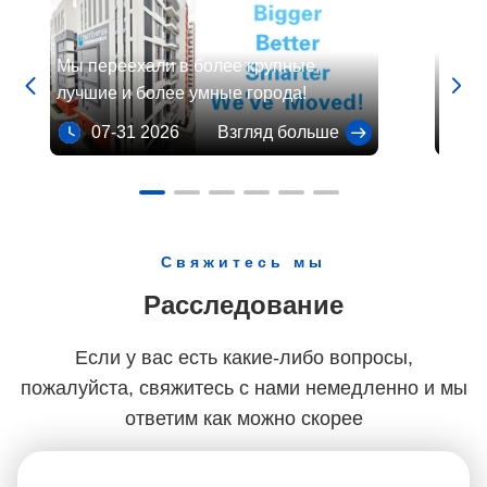
Мы переехали в более крупные,
Комму


лучшие и более умные города!
Energ
07-31 2026
Взгляд больше
08
Свяжитесь мы
Расследование
Если у вас есть какие-либо вопросы,
пожалуйста, свяжитесь с нами немедленно и мы
ответим как можно скорее