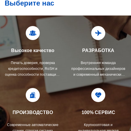
Выберите нас
Высокое качество
РАЗРАБОТКА
Печать доверия, проверка
Внутренняя команда
кредитоспособности, RoSH и
профессиональных дизайнеров
оценка способности поставщика.
и современный механический
Компания имеет строгую систему
цех. Мы можем сотрудничать для
контроля качества и
разработки необходимых вам
профессиональную
продуктов.
лабораторию.
ПРОИЗВОДСТВО
100% СЕРВИС
Современные автоматические
Крупнооптовая и
станки, строгая система
индивидуальная мелкая