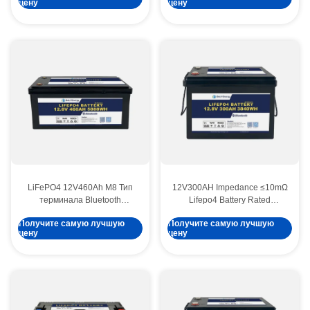
цену
цену
Безопасный и
аккумулятор с номинальной
энергетический источник для
емкостью 180Ah и энергией
RV
2304Wh
LiFePO4 12V460Ah M8 Тип
12V300AH Impedance ≤10mΩ
терминала Bluetooth
Lifepo4 Battery Rated
Литийная батарея 3.5V
Capacity 300Ah For Optimal
Получите самую лучшую
Получите самую лучшую
Клетки балансирующего
Energy Storage Solutions
цену
цену
напряжения 100A
Постоянный зарядный ток
для приложений