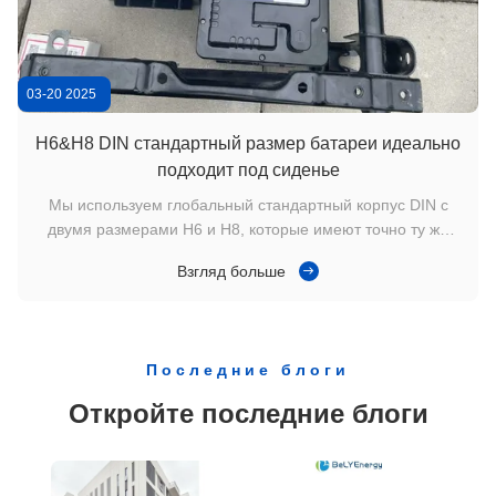
03-20 2025
0
H6&H8 DIN стандартный размер батареи идеально
подходит под сиденье
Мы используем глобальный стандартный корпус DIN с
двумя размерами H6 и H8, которые имеют точно ту же
форму и высоту, что и уплотненные свинцово-кислотные
Взгляд больше
батареи. Это будет идеально вписываться в ваш трейлер,
трейлер, трейлер и т.д.
Последние блоги
Откройте последние блоги