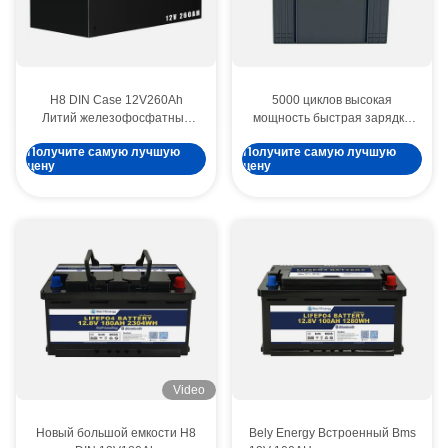
H8 DIN Case 12V260Ah
5000 циклов высокая
Литий железофосфатный
мощность быстрая зарядка
аккумулятор под сиденьем
литий-ионный аккумулятор
Получите самую лучшую
Получите самую лучшую
48V40Ah для гольф-кареты
цену
цену
Video
Новый большой емкости H8
Bely Energy Встроенный Bms