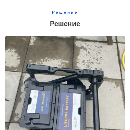
Батарея цикла анти- УЛЬТРАФИОЛЕТОВОГО иона лития 2560Wh 12v 200ah глубокая
Решение
18650 перезаряжаемые Lifepo4 батарея отдыха батареи 12V 300Ah RV морская Lifepo4
Решение
Батарея лития накопления энергии тележек гольфа MSDS 12V 50Ah с лампой приведенной
литий-ионные аккумуляторы батареи LiFePo4 12V 50Ah перезаряжаемые используемые в электротранспортах
Батарея лития Bluetooth отдыха солнечной системы забавляется батарея UPS 12V 100Ah
Батарея игрушек 1024Wh 12V 80Ah LiFePO4 для электротранспортов
Блок батарей батареи лития 100Ah уличного света морской 12V Lifepo4 с дисплеем
Батарея лития низкой температуры фосфорнокислого железа 12V 150ah лития
Батарея системы хранения солнечной энергии батареи СИД 12V 150Ah LiFePo4 домашняя
батареи мотора лития 12V 100Ah Trolling караван и располагаясь лагерем батарея
батарея дисплея СИД подводной лодки резервного батарейного питания 12V 200Ah Powerwall
Литий-ионный аккумулятор батареи 100Ah кресло-коляскы 12V LiFePo4 для аварийного освещения
Батарея иона 12V 50AH LiFePo4 ODM Li OEM для Yachit