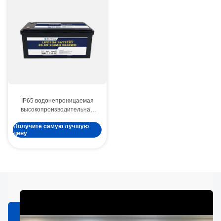
IP65 водонепроницаемая
высокопроизводительная
батарея 24V 230Ah LiFePO4
Получите самую лучшую
с терминалом M8 для
цену
морских судов