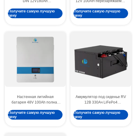
DIN 12V180Ah
12V 100AH перезаряжаемый
перезаряжаемый
солнечный аккумулятор для
Получите самую лучшую
Получите самую лучшую
аккумулятор LiFePO4 для RV
RV электромобилей Морской
цену
цену
Camper
Настенная литийная
Аккумулятор под сиденье RV
батарея 48V 100Ah полная
12В 330Ач LiFePo4
емкость Долгий цикл для
Максимальный ток заряда
Получите самую лучшую
Получите самую лучшую
хранения энергии
250A Энергия 4224 Втч
цену
цену
Предназначен для
резервного питания и
электромобилей