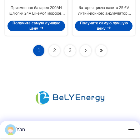
Призменная батарея 200AH
батарея цикла пакета 25.6V
шлюпки 24V LiFePo4 морского
литий-ионного аккумулятора
убежища RV
180Ah 24V глубокая для
Получите самую лучшую
Получите самую лучшую
трейлера перемещения
цену
цену
1
2
3
Социальные сети
Yan