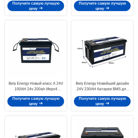
Получите самую лучшую
Получите самую лучшую
система энергетики морской
цену
цену
Bely Energy Новый класс A 24V
Bely Energy Новейший дизайн
100AH 24v 200ah lifepo4
24V 230AH батареи BMS для
батарея для электроснабжения
медицинского скутера яхты
Получите самую лучшую
Получите самую лучшую
грузовиков
цену
цену