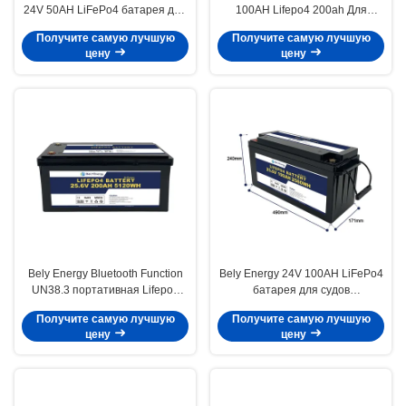
24V 50AH LiFePo4 батарея для
100AH Lifepo4 200ah Для
солнечной батареи
потребительской электроники
Получите самую лучшую
Получите самую лучшую
медицинский RV
Яхта EV
цену
цену
Bely Energy Bluetooth Function
Bely Energy 24V 100AH LiFePo4
UN38.3 портативная Lifepo4
батарея для судов
глубокий цикл батарея 24v
Энергохранилище Базовая
Получите самую лучшую
Получите самую лучшую
200ah
станция EV
цену
цену