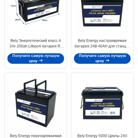
Bely Энергетический класс A
Bely Energy настраиваемая
24v 200ah Lifepo4 батарея Rv
батарея 24В 40AH для станции
Солнечная Lifepo4 Морская
связи UPS Medical
Получите самую лучшую
Получите самую лучшую
батарея Глубокий цикл
цену
цену
Bely Energy перезаряжаемая
Bely Energy 5000 Циклы 24V