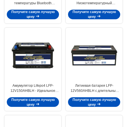
температуры Bluetooth
Низкотемпературный
нагревающих элементов 100AH
литийный аккумулятор LFP-
Получите самую лучшую
Получите самую лучшую
перезаряжаемые
12V180AHBLH LiFePO4 для
цену
цену
долговременного питания
Аккумулятор Lifepo4 LFP-
Литиевая батарея LFP-
12V150AHBLH - Идеальное
12V560AHBLH с длительным
сочетание мощности и
сроком службы и низкой
Получите самую лучшую
Получите самую лучшую
портативности
температурой, при токе
цену
цену
разряда 100A, с 5000 циклами