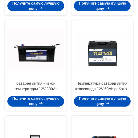
Получите самую лучшую
Получите самую лучшую
электрическая
цену
цену
батарея лития низкой
Температура батареи лития
температуры 12V 300Ah
велосипеда 12V 50Ah робота e
Lifepo4 для шлюпки беженца
низкая
Получите самую лучшую
Получите самую лучшую
подводной лодки
цену
цену