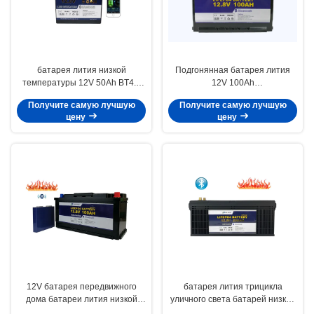
батарея лития низкой
Подгонянная батарея лития
температуры 12V 50Ah BT4.0
12V 100Ah
для медицинского отдыха
низкотемпературная
Получите самую лучшую
Получите самую лучшую
перезаряжаемые
цену
цену
12V батарея передвижного
батарея лития трицикла
дома батареи лития низкой
уличного света батарей низкой
температуры часа 100 Amp
температуры 12V 200Ah