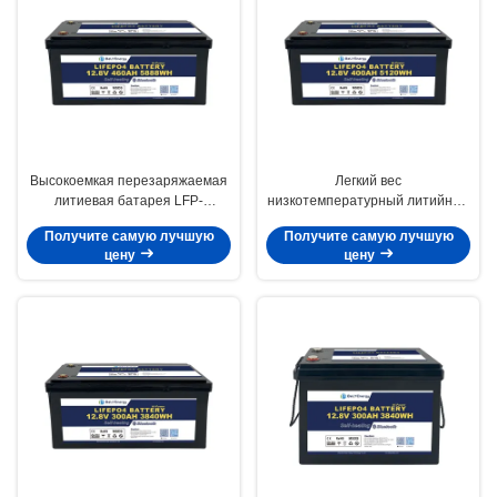
Высокоемкая перезаряжаемая
Легкий вес
литиевая батарея LFP-
низкотемпературный литийный
12V460AHBLH с 5000 циклами
аккумулятор LFP-12V400AHBLH
Получите самую лучшую
Получите самую лучшую
и током разряда 200A
цену
цену