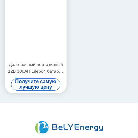
Bely Energy 150AH 12V
Батареи дизайна 12V
LiFePo4 батарея Bluetooth
180AH энергии Bely самые
и самонагрев для Yachit
последние для Bluetooth
Получите самую
Получите самую
Medical
для базовой станции RV
лучшую цену
лучшую цену
накопления энергии UPS