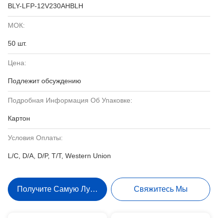
BLY-LFP-12V230AHBLH
МОК:
50 шт.
Цена:
Подлежит обсуждению
Подробная Информация Об Упаковке:
Картон
Условия Оплаты:
L/C, D/A, D/P, T/T, Western Union
Получите Самую Лучшую Цену
Свяжитесь Мы