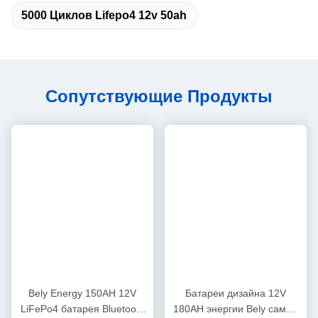
▪ Установка и техническое обслуживание могут выполняться
только квалифицированными специалистами.
▪ Не подвергайте воздействию прямых солнечных лучей.
Защищайте от воздействия тепла. Температура выше +60 ° C
может повредить батарею.
▪ Используйте только совместимые зарядные устройства.
Батарея находится в более длительном хранении всех
отключающих устройств.
▪ Обращайте внимание на правильную сборку.
▪ Избегайте повреждений любого рода, например, падения,
сверления и т. д. (Риск короткого замыкания).
▪ Всегда держите батарею сухой и чистой.
▪ Обратите внимание на маркировку плюс (+) и минус (-) на
батарее LiFePO4 и устройстве и обратите внимание на
правильную полярность.
▪ Емкость цикла может варьироваться из-за изменения
рабочей температуры, а скорость заряда и разряда
отличается от номинальной емкости.
▪ Подходит для параллельного подключения максимум
четырех батарей (Если требуется последовательное
соединение, BMS должна быть настроена с более высокой
стоимостью).
Перед подключением приведите к одному уровню заряда.
Батареи разных производителей или разных типов не должны
быть взаимосвязаны.
8. Установите батарею LiFePO4