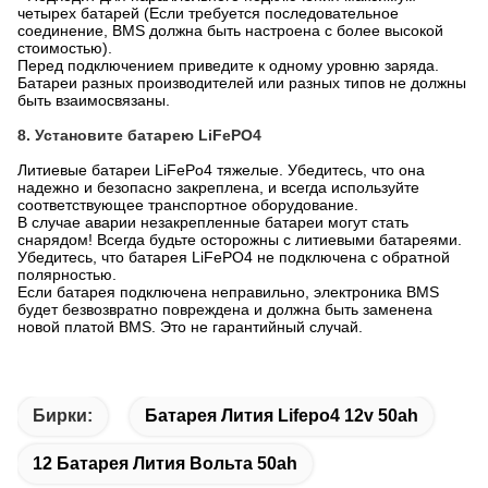
6. Хранение и транспортировка
Батарея должна быть хорошо упакована и защищена во
время транспортировки.
Литиевая батарея должна транспортироваться в соответствии
с правилами транспортировки, которые всегда должны
соблюдаться (код транспортировки UN3480/UN38.3).
Никогда не поднимайте батарею за клеммы, только за ручки.
Батарею следует хранить при температуре от -10℃ до +30℃.
Во время транспортировки батарея должна быть заряжена
примерно на 50-60%.
Батарею следует заряжать каждые три месяца, чтобы
поддерживать ее активность, чтобы она всегда работала на
максимуме.
7. Важные инструкции
Не открывайте батарею LiFePO4 без консультации с дилером.
Несанкционированное открытие батареи аннулирует
гарантию производителя.
▪ Используйте батарею только для того применения, для
которого она предназначена.
▪ Не замыкайте батарею LiFePO4. Кабельные соединения с
потребителями должны проходить через резервное
копирование для защиты.