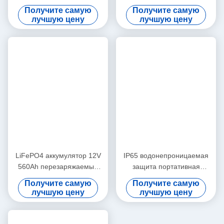
Литиевые батареи LiFePo4 тяжелые. Убедитесь, что она
надежно и безопасно закреплена, и всегда используйте
соответствующее транспортное оборудование.
В случае аварии незакрепленные батареи могут стать
снарядом! Всегда будьте осторожны с литиевыми батареями.
Убедитесь, что батарея LiFePO4 не подключена с обратной
полярностью.
Если батарея подключена неправильно, электроника BMS
будет безвозвратно повреждена и должна быть заменена
новой платой BMS. Это не гарантийный случай.
Бирки:
Батарея Лития Lifepo4 12v 50ah
12 Батарея Лития Вольта 50ah
5000 Циклов Lifepo4 12v 50ah
Сопутствующие Продукты