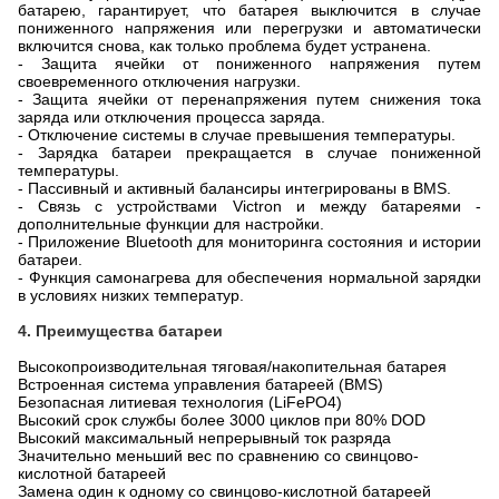
балансир)
для открытия
30 мВ (активный
балансировки
балансир)
Ток пассивного
50-100 мА
баланса
Ток активного
1-5 А
баланса
ТЕМПЕРАТУРНЫЕ
ХАРАКТЕРИСТИКИ
Температура разряда
-4~140ºF (-20 ~60℃)
Температура заряда
32~140ºF (0℃~+60℃)
Диапазон температур хранения<1
-4~122ºF (-20℃~+50℃)
месяц
Диапазон температур хранения >1
23~104ºF (-5℃~+40℃)
месяц
Температурная защита FET
194ºF (90℃)
(встроенная)
3. Система управления батареей (BMS)
Система управления батареей (BMS), встроенная в каждую
батарею, гарантирует, что батарея выключится в случае
пониженного напряжения или перегрузки и автоматически
включится снова, как только проблема будет устранена.