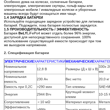
1. Общая информация
Данная спецификация определяет характеристики
перезаряжаемой аккумуляторной батареи LiFePO4 BLY-LFP-
12V 180AH
BLH
производства Shenzhen Bely Energy Technology
Co., Ltd. Описывает тип, характеристики, технические
характеристики, предупреждения и предостережения
аккумуляторной батареи.
1.1 BMS
СИСТЕМА УПРАВЛЕНИЯ БАТАРЕЕЙ
Система управления батареей (BMS), установленная в
каждой батарее, гарантирует, что батарея в случае
пониженного напряжения или перегрузки выключится и
автоматически включится снова, как только проблема будет
устранена.
1.2 ЛЕГКАЯ ЗАМЕНА СУЩЕСТВУЮЩЕЙ БАТАРЕИ
Размеры корпуса идентичны наиболее распространенным
AGM, свинцово-кислотным или гелевым батареям. С
опционально доступными круглыми полюсами можно также
использовать существующие полюса, клеммы можно
использовать повторно. Замена держателя батареи или
изменение структуры зарядки не требуется.
1.3 ОБЛАСТИ ПРИМЕНЕНИЯ
Области применения этой батареи предназначены
специально для отдыха. Литиевые батареи разнообразны.
Особенно дома на колесах, солнечные батареи,
электролодки, электрические скутеры, гольф-кары или
электронные мобили / инвалидные коляски и уборочные