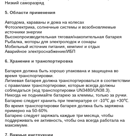
- Защита ячейки от пониженного напряжения путем
своевременного отключения нагрузки.
- Защита ячейки от перенапряжения путем снижения тока
заряда или отключения процесса заряда.
- Отключение системы в случае превышения температуры.
- Зарядка батареи прекращается в случае пониженной
температуры.
-
Пассивный и активный балансиры интегрированы в BMS.
- Связь с устройствами Victron и между батареями -
дополнительные функции для настройки.
- Приложение Bluetooth для мониторинга состояния и истории
батареи.
- Функция самонагрева для обеспечения нормальной зарядки
в условиях низких температур.
4. Преимущества батареи
Высокопроизводительная тяговая/накопительная батарея
Встроенная система управления батареей (BMS)
Безопасная литиевая технология (LiFePO4)
Высокий срок службы более 3000 циклов при 80% DOD
Высокий максимальный непрерывный ток разряда
Значительно меньший вес по сравнению со свинцово-
кислотной батареей
Замена один к одному со свинцово-кислотной батареей
Низкий саморазряд
5. Области применения