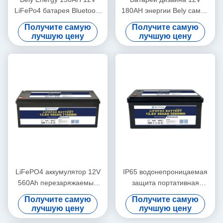
LiFePo4 батарея Bluetooth
180AH энергии Bely самые
и самонагрев для Yachit
последние для Bluetooth
Получите самую
Получите самую
Medical
для базовой станции RV
лучшую цену
лучшую цену
накопления энергии UPS
LiFePO4 аккумулятор 12V
IP65 водонепроницаемая
560Ah перезаряжаемый
защита портативная
экономичный 5000 циклов
батарея 12В 460Ah
Получите самую
Получите самую
LiFePo4 для автодома
лучшую цену
лучшую цену