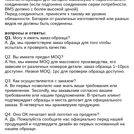
соединения (если подгоняно соединение серии потребности,
BMS должно с более высокой ценой).
Перед соединяться, принесите к такому же уровню
обязанности. Батареи от различных изготовителей или разных
видов не должны быть соединены.
вопросы и ответы:
Q1.
Могу я иметь заказ образца?
A. Да, мы приветствуем заказ образца для того чтобы
испытать и проверить качество.
Q2.
Вы имеете предел MOQ?
A.Yes, мы имеем MOQ для массового производства, его
зависим от различных номеров детали. заказ образца 1~10pcs
доступен. Низкое MOQ, 1pc для проверки образца доступно.
Q3. Как осуществляются с заказом?
A. Во первых позволило нам знать ваши требования или
применение. Secondly, мы закавычим согласно вашим
требованиям или нашим предложениям. В-третьих клиент
подтверждает образцы и места депозит для официального
заказа. В-четвертых мы аранжируем продукцию.
Q4.
Оно ОК печатает мой логотип на продукте?
A. Да. Пожалуйста сообщите нас официально перед нашей
продукцией и подтвердите дизайн во первых основанный на
нашем образце.