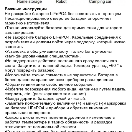
Важные инструкции
Не раскройте батарею LiFePO4 без советовать с торговцем.
Несанкционированное отверстие батареи опорожняет
гарантию изготовителя.
▪Только используйте батарею для применения для которого
запланировано.
▪Не закоротите батарею LiFePO4. Кабельные соединения с
потребителями должны пойти через подпорку, который нужно
защитить.
▪Установка и обслуживание могут только быть унесены
квалифицированными специалистами.
▪Не подвергните действию постоянного сразу солнечного
света. Защитите от влияний жары. Температуры над +60 ° c
могут повредить батарею.
▪Используйте только совместимые заряжатели. Батарея в
более длинном хранении всех приборов разъединения.
▪Обратите внимание свойственное собрание.
▪Избегите повреждения любого вида, например путем падать,
сверлить, etc. (риск короткого замыкания).
▪Всегда держите батарею сухой и чистый.
▪Заметьте положительную величину (+) и минус (-)маркировки
на батарее LiFePO4 и приборе и обратите внимание
правильная полярность.
▪Емкость цикла может поменять должное к изменению в
работая температуре и тариф обязанности и разрядки
отличается от номинальной емкости.
▪Соответствующий для батарей максимума 4 параллельного