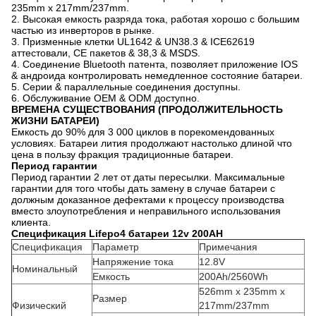
235mm x 217mm/237mm.
2. Высокая емкость разряда тока, работая хорошо с большим
частью из инверторов в рынке.
3. Призменные клетки UL1642 & UN38.3 & ICE62619
аттестовали, CE пакетов & 38,3 & MSDS.
4. Соединение Bluetooth патента, позволяет приложение IOS
& андроида контролировать немедленное состояние батареи.
5. Серии & параллельные соединения доступны.
6. Обслуживание OEM & ODM доступно.
ВРЕМЕНА СУЩЕСТВОВАНИЯ (ПРОДОЛЖИТЕЛЬНОСТЬ
ЖИЗНИ БАТАРЕИ)
Емкость до
90% для 3 000 циклов в порекомендованных
условиях. Батареи лития продолжают настолько длиной что
цена в пользу фракция традиционные батареи.
Период гарантии
Период гарантии 2 лет от даты пересылки. Максимальные
гарантии для того чтобы дать замену в случае батареи с
должным доказанное дефектами к процессу производства
вместо злоупотребления и неправильного использования
клиента.
Спецификация Lifepo4 батареи 12v 200AH
Спецификация
Параметр
Примечания
Напряжение тока
12.8V
Номинальный
Емкость
200Ah/2560Wh
526mm x 235mm x
Размер
Физический
217mm/237mm