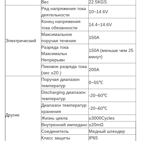
Вес
22.5KGS
Ряд напряжения тока
10~14.6V
деятельности
Конец напряжения
14.4~14.6V
тока обязанности
Максимальное
150A
Электрический
поручая течение
Разряда тока
150A (меньше чем 25
Максимальн
минут)
Непрерывн
Пиковое разряда тока
200A
(sec ≤20.)
Поручая диапазон
0~55℃
температур
Discharging диапазон
-20~60℃
температур
Диапазон температур
-20~60℃
хранения
Другие
Жизнь цикла
≥3000Cycles
Внутренний импеданс
≤20mΩ
Соединитель
Медный штендер
Класс защиты
IP65