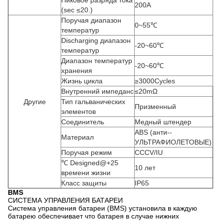
Пиковое разряда тока
200A
(sec ≤20.)
Поручая диапазон
0~55℃
температур
Discharging диапазон
-20~60℃
температур
Диапазон температур
-20~60℃
хранения
Жизнь цикла
≥3000Cycles
Внутренний импеданс
≤20mΩ
Другие
Тип гальванических
Призменный
элементов
Соединитель
Медный штендер
ABS (анти--
Материал
УЛЬТРАФИОЛЕТОВЫЕ)
Поручая режим
CCCV/IU
℃ Designed@+25
10 лет
времени жизни
Класс защиты
IP65
BMS
СИСТЕМА УПРАВЛЕНИЯ БАТАРЕИ
Система управления батареи (BMS) установила в каждую
батарею обеспечивает что батарея в случае нижних