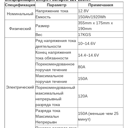
Спецификация
Параметр
Примечания
Напряжение тока
12.8V
Номинальный
Емкость
150Ah/1920Wh
355mm x 175mm x
Размер
Физический
190mm
Вес
17KGS
Ряд напряжения тока
10~14.6V
деятельности
Конец напряжения
14.4~14.6V
тока обязанности
Порекомендованное
80A
поручая течение
Максимальное
150A
поручая течение
Электрический
Порекомендованный
максимальный
120A
непрерывный
разряда тока
Разряда тока
150A (меньше чем 25
Максимальн
минут)
Непрерывн