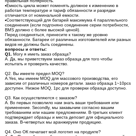
правильная полярность.
▪Емкость цикла может поменять должное к изменению в
работая температуре и тариф обязанности и разрядки
отличается от номинальной емкости.
▪Соответствующий для батарей максимума 4 параллельного
соединения (если подгоняно соединение серии потребности,
BMS должно с более высокой ценой).
Перед соединяться, принесите к такому же уровню
обязанности. Батареи от различных изготовителей или разных
видов не должны быть соединены.
вопросы и ответы:
Q1.
Могу я иметь заказ образца?
A. Да, мы приветствуем заказ образца для того чтобы
испытать и проверить качество.
Q2.
Вы имеете предел MOQ?
A.Yes, мы имеем MOQ для массового производства, его
зависим от различных номеров детали. заказ образца 1~10pcs
доступен. Низкое MOQ, 1pc для проверки образца доступно.
Q3. Как осуществляются с заказом?
A. Во первых позволило нам знать ваши требования или
применение. Secondly, мы закавычим согласно вашим
требованиям или нашим предложениям. В-третьих клиент
подтверждает образцы и места депозит для официального
заказа. В-четвертых мы аранжируем продукцию.
Q4.
Оно ОК печатает мой логотип на продукте?