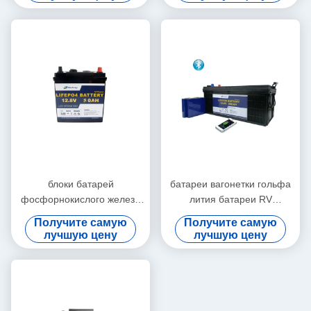
блоки батарей
батареи вагонетки гольфа
фосфорнокислого железа
лития батареи RV
лития 12V 50Ah Lifepo4 для
фосфорнокислого железа
Получите самую
Получите самую
езды на багги гольфа
лития 12V 200Ah
лучшую цену
лучшую цену