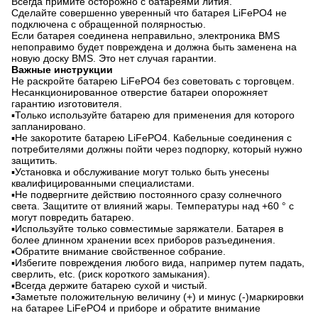
Всегда примите осторожно с батареями лития.
Сделайте совершенно уверенный что батарея LiFePO4 не
подключена с обращенной полярностью.
Если батарея соединена неправильно, электроника BMS
непоправимо будет повреждена и должна быть заменена на
новую доску BMS. Это нет случая гарантии.
Важные инструкции
Не раскройте батарею LiFePO4 без советовать с торговцем.
Несанкционированное отверстие батареи опорожняет
гарантию изготовителя.
▪Только используйте батарею для применения для которого
запланировано.
▪Не закоротите батарею LiFePO4. Кабельные соединения с
потребителями должны пойти через подпорку, который нужно
защитить.
▪Установка и обслуживание могут только быть унесены
квалифицированными специалистами.
▪Не подвергните действию постоянного сразу солнечного
света. Защитите от влияний жары. Температуры над +60 ° c
могут повредить батарею.
▪Используйте только совместимые заряжатели. Батарея в
более длинном хранении всех приборов разъединения.
▪Обратите внимание свойственное собрание.
▪Избегите повреждения любого вида, например путем падать,
сверлить, etc. (риск короткого замыкания).
▪Всегда держите батарею сухой и чистый.
▪Заметьте положительную величину (+) и минус (-)маркировки
на батарее LiFePO4 и приборе и обратите внимание