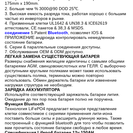
175mm x 190mm
.
2.
Больше чем % 3000@90 DOD 25℃.
3. Высокая емкость разряда тока, работая хорошо с большим
частью из инверторов в рынке.
4. Призменные клетки UL1642 & UN38.3 & ICE62619
аттестовали, CE пакетов & 38,3 & MSDS.
соединение
5.Patent
Bluetooth
, позволяет IOS &
ПРИЛОЖЕНИЕ андроида контролировать немедленное
состояние батареи.
6. Серии & параллельные соединения доступны.
7. Обслуживание OEM & ODM доступно.
ЛЕГКАЯ ЗАМЕНА СУЩЕСТВУЮЩАЯ БАТАРЕЯ
Размеры снабжения жилищем идентичны с самыми общими
батареями AGM, свинцовокислотных или ГЕЛЯ. С выборочно
доступными круглыми поляками может также использовать
существовать поляка, терминалы можно повторно
использовать. Обмен держатель батареи или изменение
нагружая структура не необходим.
ЗАРЯДКА АККУМУЛЯТОРА
Используйте соответствующий заряжатель батареи лития.
Ожидание до тех пор пока батарея полно не поручена.
Функция Bluetooth
Технология LiFePO4 предлагает мощное представление
клетки совместимое с сериями применения лити-иона
поставить больше силы и расширить длинную жизнь. Также
построенный с функцией bluetooth для того чтобы позволить
вам прочитать состояние батареи свободно в любое время.
Спецификация Lifepo4 батареи 12v 150AH