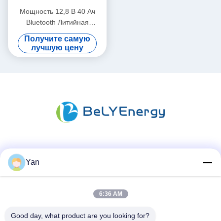
Мощность 12,8 В 40 Ач
Bluetooth Литийная
батарея IP65 Защита
Получите самую
корпуса 512Wh Энергия
лучшую цену
Социальные сети
Yan
6:36 AM
Быстрый контакт
ТЕЛЕФОН:
Good day, what product are you looking for?