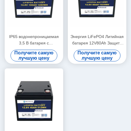
IP65 водонепроницаемая
Энергия LiFePO4 Литийная
3,5 В батарея с
батарея 12V80Ah Защита
балансирующим литийным
от перенапряжения 14,6V
Получите самую
Получите самую
аккумулятором 12 В 100 Ач
лучшую цену
лучшую цену
солнечная батарея
литийная