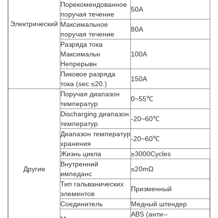
Порекомендованное
50A
поручая течение
Электрический
Максимальное
80A
поручая течение
Разряда тока
Максимальн
100A
Непрерывн
Пиковое разряда
150A
тока (sec ≤20.)
Поручая диапазон
0~55℃
температур
Discharging диапазон
-20~60℃
температур
Диапазон температур
-20~60℃
хранения
Жизнь цикла
≥3000Cycles
Внутренний
Другие
≤20mΩ
импеданс
Тип гальванических
Призменный
элементов
Соединитель
Медный штендер
ABS (анти--