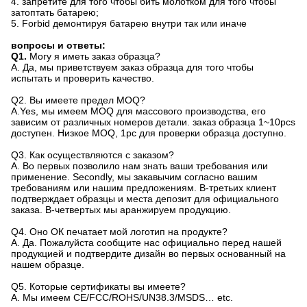
4. запретите для того чтобы бить молотком для того чтобы
затоптать батарею;
5. Forbid демонтируя батарею внутри так или иначе
вопросы и ответы:
Q1.
Могу я иметь заказ образца?
A. Да, мы приветствуем заказ образца для того чтобы
испытать и проверить качество.
Q2.
Вы имеете предел MOQ?
A.Yes, мы имеем MOQ для массового производства, его
зависим от различных номеров детали. заказ образца 1~10pcs
доступен. Низкое MOQ, 1pc для проверки образца доступно.
Q3. Как осуществляются с заказом?
A. Во первых позволило нам знать ваши требования или
применение. Secondly, мы закавычим согласно вашим
требованиям или нашим предложениям. В-третьих клиент
подтверждает образцы и места депозит для официального
заказа. В-четвертых мы аранжируем продукцию.
Q4.
Оно ОК печатает мой логотип на продукте?
A. Да. Пожалуйста сообщите нас официально перед нашей
продукцией и подтвердите дизайн во первых основанный на
нашем образце.
Q5.
Которые сертификаты вы имеете?
A. Мы имеем CE/FCC/ROHS/UN38.3/MSDS… etc.