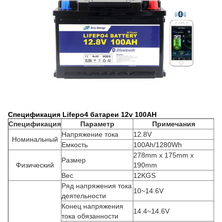
Спецификация Lifepo4 батареи 12v 100AH
Спецификация
Параметр
Примечания
Напряжение тока
12.8V
Номинальный
Емкость
100Ah/1280Wh
278mm x 175mm x
Размер
Физический
190mm
Вес
12KGS
Ряд напряжения тока
10~14.6V
деятельности
Конец напряжения
14.4~14.6V
тока обязанности