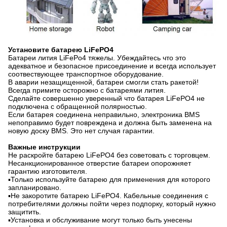
Установите батарею LiFePO4
Батареи лития LiFePo4 тяжелы. Убеждайтесь что это
адекватное и безопасное присоединение и всегда использует
соотвествующее транспортное оборудование.
В аварии незащищенной, батареи смогли стать ракетой!
Всегда примите осторожно с батареями лития.
Сделайте совершенно уверенный что батарея LiFePO4 не
подключена с обращенной полярностью.
Если батарея соединена неправильно, электроника BMS
непоправимо будет повреждена и должна быть заменена на
новую доску BMS. Это нет случая гарантии.
Важные инструкции
Не раскройте батарею LiFePO4 без советовать с торговцем.
Несанкционированное отверстие батареи опорожняет
гарантию изготовителя.
▪Только используйте батарею для применения для которого
запланировано.
▪Не закоротите батарею LiFePO4. Кабельные соединения с
потребителями должны пойти через подпорку, который нужно
защитить.
▪Установка и обслуживание могут только быть унесены