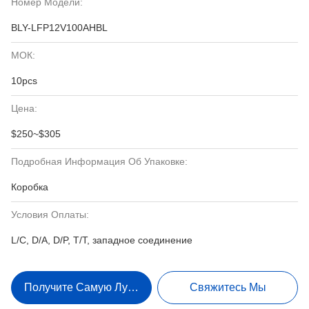
Номер Модели:
BLY-LFP12V100AHBL
МОК:
10pcs
Цена:
$250~$305
Подробная Информация Об Упаковке:
Коробка
Условия Оплаты:
L/C, D/A, D/P, T/T, западное соединение
Получите Самую Лучшую Цену
Свяжитесь Мы