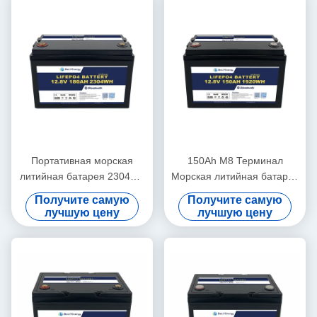
Портативная морская
150Ah M8 Терминал
литийная батарея 2304Wh
Морская литийная батарея
Энергия 260A Пиковый
Солнечная батарея 12,8V
Получите самую
Получите самую
разряд 12,8V180Ah
ABS Case
лучшую цену
лучшую цену