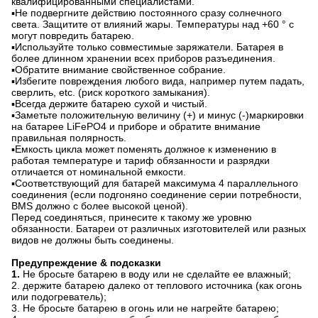
квалифицированными специалистами.
▪Не подвергните действию постоянного сразу солнечного
света. Защитите от влияний жары. Температуры над +60 ° c
могут повредить батарею.
▪Используйте только совместимые заряжатели. Батарея в
более длинном хранении всех приборов разъединения.
▪Обратите внимание свойственное собрание.
▪Избегите повреждения любого вида, например путем падать,
сверлить, etc. (риск короткого замыкания).
▪Всегда держите батарею сухой и чистый.
▪Заметьте положительную величину (+) и минус (-)маркировки
на батарее LiFePO4 и приборе и обратите внимание
правильная полярность.
▪Емкость цикла может поменять должное к изменению в
работая температуре и тариф обязанности и разрядки
отличается от номинальной емкости.
▪Соответствующий для батарей максимума 4 параллельного
соединения (если подгоняно соединение серии потребности,
BMS должно с более высокой ценой).
Перед соединяться, принесите к такому же уровню
обязанности. Батареи от различных изготовителей или разных
видов не должны быть соединены.
Предупреждение & подсказки
1.
Не бросьте батарею в воду или не сделайте ее влажный;
2. держите батарею далеко от теплового источника (как огонь
или подогреватель);
3. Не бросьте батарею в огонь или не нагрейте батарею;