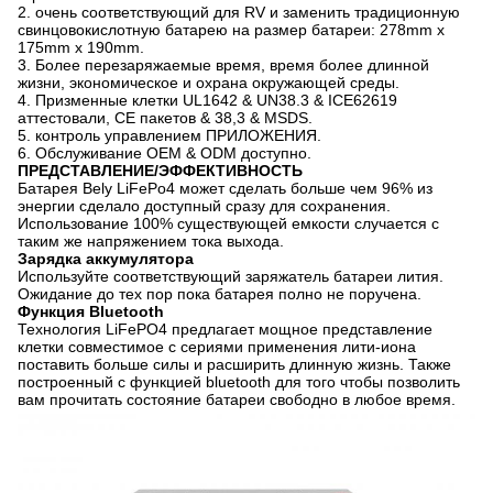
2.
очень соответствующий для RV и заменить традиционную
свинцовокислотную батарею на размер батареи:
278mm x
175mm x 190mm.
3. Более перезаряжаемые время, время более длинной
жизни, экономическое и охрана окружающей среды.
4.
Призменные клетки UL1642 & UN38.3 & ICE62619
аттестовали, CE пакетов & 38,3 & MSDS.
5. контроль управлением ПРИЛОЖЕНИЯ.
6.
Обслуживание OEM & ODM доступно.
ПРЕДСТАВЛЕНИЕ/ЭФФЕКТИВНОСТЬ
Батарея Bely LiFePo4 может сделать больше чем 96% из
энергии сделало доступный сразу для сохранения.
Использование 100% существующей емкости случается с
таким же напряжением тока выхода.
Зарядка аккумулятора
Используйте соответствующий заряжатель батареи лития.
Ожидание до тех пор пока батарея полно не поручена.
Функция Bluetooth
Технология LiFePO4 предлагает мощное представление
клетки совместимое с сериями применения лити-иона
поставить больше силы и расширить длинную жизнь. Также
построенный с функцией bluetooth для того чтобы позволить
вам прочитать состояние батареи свободно в любое время.