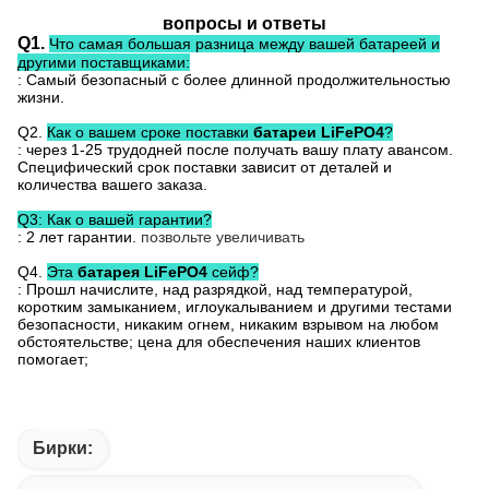
вопросы и ответы
Q1.
Что самая большая разница между вашей батареей и
другими поставщиками:
: Самый безопасный с более длинной продолжительностью
жизни.
Q2.
Как о вашем сроке поставки
батареи LiFePO4
?
: через 1-25 трудодней после получать вашу плату авансом.
Специфический срок поставки зависит от деталей и
количества вашего заказа.
Q3: Как о вашей гарантии?
: 2 лет гарантии.
позвольте увеличивать
Q4.
Эта
батарея LiFePO4
сейф?
: Прошл начислите, над разрядкой, над температурой,
коротким замыканием, иглоукалыванием и другими тестами
безопасности, никаким огнем, никаким взрывом на любом
обстоятельстве; цена для обеспечения наших клиентов
помогает;
Бирки: