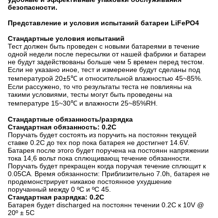
безопасности.
Представление и условия испытаний батареи LiFePO4
Стандартные условия испытаний
Тест должен быть проведен с новыми батареями в течение
одной недели после пересылки от нашей фабрики и батареи
не будут задействованы больше чем 5 времен перед тестом.
Если не указано иное, тест и измерение будут сделаны под
температурой 20±5℃ и относительной влажностью 45~85%.
Если рассужено, то что результаты теста не повлияны на
такими условиями, тесты могут быть проведены на
температуре 15~30℃ и влажности 25~85%RH.
Стандартные обязанность/разрядка
Стандартная обязанность: 0.2C
Поручать будет состоять из поручить на постоянн текущей
ставке 0.2C до тех пор пока батарея не достигнет 14.6V.
Батарея после этого будет поручена на постоянн напряжении
тока 14,6 вольт пока сплющивающ течение обязанности.
Поручать будет прекращен когда поручая течение сплющит к
0.05CA. Время обязанности: Приблизительно 7.0h, батарея не
продемонстрирует никакое постоянное ухудшение
поручанный между 0 ºC и ºC 45.
Стандартная разрядка: 0.2C
Батарея будет discharged на постоянн течении 0.2C к 10V @
20º ± 5C