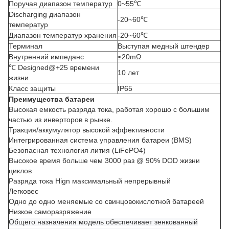
Поручая диапазон температур
0~55℃
Discharging диапазон
-20~60℃
температур
Диапазон температур хранения
-20~60℃
Терминал
Выступая медный штендер
Внутренний импеданс
≤20mΩ
℃ Designed@+25 времени
10 лет
жизни
Класс защиты
IP65
Преимущества батареи
Высокая емкость разряда тока, работая хорошо с большим
частью из инверторов в рынке.
Тракция/аккумулятор высокой эффективности
Интегрированная система управления батареи (BMS)
Безопасная технология лития (LiFePO4)
Высокое время больше чем 3000 раз @ 90% DOD жизни
циклов
Разряда тока Hign максимальный непрерывный
Легковес
Одно до одно меняемые со свинцовокислотной батареей
Низкое саморазряжение
Общего назначения модель обеспечивает зенкованный