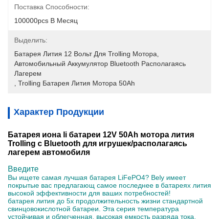
Поставка Способности:
100000pcs В Месяц
Выделить:
Батарея Лития 12 Вольт Для Trolling Мотора
, 
Автомобильный Аккумулятор Bluetooth Располагаясь 
Лагерем
, 
Trolling Батарея Лития Мотора 50Ah
Характер Продукции
Батарея иона li батареи 12V 50Ah мотора лития
Trolling с Bluetooth для игрушек/располагаясь
лагерем автомобиля
Введите
Вы ищете
самая лучшая батарея LiFePO4? Bely имеет
покрытые вас предлагающ самое последнее в батареях лития
высокой эффективности для ваших потребностей!
батарея лития до 5x продолжительность жизни стандартной
свинцовокислотной батареи. Эта серия температура
устойчивая и облегченная, высокая емкость разряда тока,