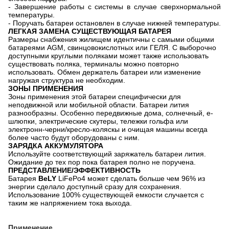
- Завершение работы с системы в случае сверхнормальной
температуры.
- Поручать батареи остановлен в случае нижней температуры.
ЛЕГКАЯ ЗАМЕНА СУЩЕСТВУЮЩАЯ БАТАРЕЯ
Размеры снабжения жилищем идентичны с самыми общими
батареями AGM, свинцовокислотных или ГЕЛЯ. С выборочно
доступными круглыми поляками может также использовать
существовать поляка, терминалы можно повторно
использовать. Обмен держатель батареи или изменение
нагружая структура не необходим.
ЗОНЫ ПРИМЕНЕНИЯ
Зоны применения этой батареи специфически для
неподвижной или мобильной области. Батареи лития
разнообразны. Особенно передвижные дома, солнечный, e-
шлюпки, электрические скутеры, тележки гольфа или
электронн-черни/кресло-коляскы и очищая машины всегда
более часто будут оборудованы с ним.
ЗАРЯДКА АККУМУЛЯТОРА
Используйте соответствующий заряжатель батареи лития.
Ожидание до тех пор пока батарея полно не поручена.
ПРЕДСТАВЛЕНИЕ/ЭФФЕКТИВНОСТЬ
Батарея
BeLY
LiFePo4 может сделать больше чем 96% из
энергии сделало доступный сразу для сохранения.
Использование 100% существующей емкости случается с
таким же напряжением тока выхода.
Применение