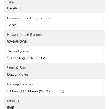
Тип:
LiFePO4
Номинальное Напряжение:
12.8В
Номинальная Емкость:
50Ah/640Wh
Жизнь Цикла:
℃ ≥3000 @ 90% DOD 25
Чистый Вес:
Вокруг 7.5kgs
Размер Батареи:
198mm (l) *166mm (w) *170mm (h)
Класс IP:
IP65