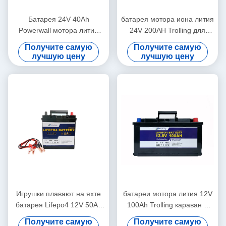
Батарея 24V 40Ah
батарея мотора иона лития
Powerwall мотора лития
24V 200AH Trolling для
Bely Trolling для резервной
солнечной системы
Получите самую
Получите самую
системы
лучшую цену
лучшую цену
Игрушки плавают на яхте
батареи мотора лития 12V
батарея Lifepo4 12V 50Ah
100Ah Trolling караван и
мотора медицинского
располагаясь лагерем
Получите самую
Получите самую