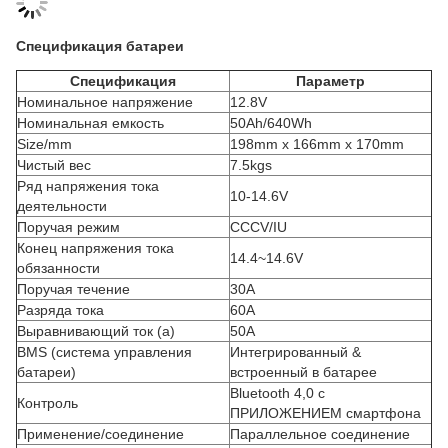
Спецификация батареи
Спецификация
Параметр
Номинальное напряжение
12.8V
Номинальная емкость
50Ah/640Wh
Size/mm
198mm x 166mm x 170mm
Чистый вес
7.5kgs
Ряд напряжения тока
10-14.6V
деятельности
Поручая режим
CCCV/IU
Конец напряжения тока
14.4~14.6V
обязанности
Поручая течение
30A
Разряда тока
60A
Выравнивающий ток (a)
50A
BMS (система управления
Интегрированный &
батареи)
встроенный в батарее
Bluetooth 4,0 с
Контроль
ПРИЛОЖЕНИЕМ смартфона
Применение/соединение
Параллельное соединение