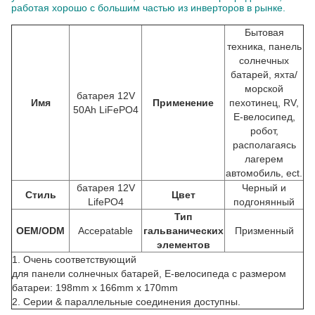
работая хорошо с большим частью из инверторов в рынке.
Бытовая
техника, панель
солнечных
батарей, яхта/
морской
батарея 12V
Имя
Применение
пехотинец, RV,
50Ah LiFePO4
E-велосипед,
робот,
располагаясь
лагерем
автомобиль, ect.
батарея 12V
Черный и
Стиль
Цвет
LifePO4
подгонянный
Тип
OEM/ODM
Accepatable
гальванических
Призменный
элементов
1.
Очень соответствующий
для
панели солнечных батарей, E-велосипеда
с размером
батареи: 198mm x 166mm x 170mm
2.
Серии & параллельные соединения доступны.