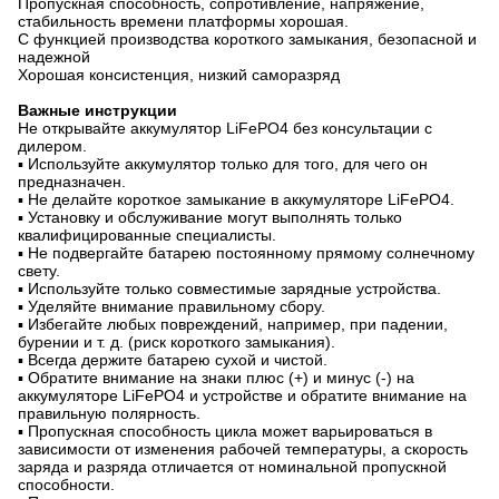
Пропускная способность, сопротивление, напряжение,
стабильность времени платформы хорошая.
С функцией производства короткого замыкания, безопасной и
надежной
Хорошая консистенция, низкий саморазряд
Важные инструкции
Не открывайте аккумулятор LiFePO4 без консультации с
дилером.
▪ Используйте аккумулятор только для того, для чего он
предназначен.
▪ Не делайте короткое замыкание в аккумуляторе LiFePO4.
▪ Установку и обслуживание могут выполнять только
квалифицированные специалисты.
▪ Не подвергайте батарею постоянному прямому солнечному
свету.
▪ Используйте только совместимые зарядные устройства.
▪ Уделяйте внимание правильному сбору.
▪ Избегайте любых повреждений, например, при падении,
бурении и т. д. (риск короткого замыкания).
▪ Всегда держите батарею сухой и чистой.
▪ Обратите внимание на знаки плюс (+) и минус (-) на
аккумуляторе LiFePO4 и устройстве и обратите внимание на
правильную полярность.
▪ Пропускная способность цикла может варьироваться в
зависимости от изменения рабочей температуры, а скорость
заряда и разряда отличается от номинальной пропускной
способности.