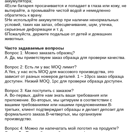
аккумулятора;
4Если батарея просачивается и попадает в глаза или кожу, не
вытирайте, а промывайте чистой водой и немедленно
обратитесь к врачу.
5Не используйте аккумулятор при наличии ненормальных
условий, таких как запах, обесцвечивание, шум, утечка,
серьезные деформации и т. д.
6Пожалуйста, держите подальше от детей и домашних
животных.
Часто задаваемые вопросы
Вопрос 1: Можно заказать образец?
A. Да, мы приветствуем заказ образца для проверки качества.
Вопрос 2: Есть ли у вас MOQ лимит?
A.Yes, у нас есть MOQ для массового производства, это
зависит от разных номеров деталей. 1 ~ 10pcs заказ образца
доступен. Низкий MOQ, 1pc для проверки образца доступен.
Вопрос 3: Как поступить с заказом?
A. Во-первых, дайте нам знать ваши требования или
приложение. Во-вторых, мы цитируем в соответствии с
вашими требованиями или нашими предложениями.В-
третьих, клиент подтверждает образцы и делает депозит для
формального заказа.В-четвертых, мы организуем
производство.
Вопрос 4: Можно ли напечатать мой логотип на продукте?