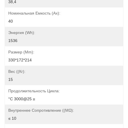
38,4
Номинальная Емкость (ах):
40
Энергия (Wh):
1536
Размер (mm):
330*172*214
Вес ((Кг):
15
Продолжительность Цикла:
°C 3000@25 ≥
Внутреннее Сопротивление ((mΩ):
≤ 10