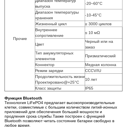
Диапазон температур
-20~60°C
выпуска
Диапазон температуры
-10-45°С
хранения
Жизненный цикл
≥ 3000 циклов
Внутреннее
≤ 10 мΩ
сопротивление
Прочие
Черный или на
Цвет
заказ
Тип аккумуляторных
Призматический
элементов
Коннектор
Медная колонна
Режим зарядки
CCCV/IU
Продолжительность жизни
10 лет
Проектировано@+25°C
Класс защиты
IP65
Функция Bluetooth
Технология LiFePO4 предлагает высокопроизводительные
клетки, совместимые с большим количеством литий-ионных
приложений для обеспечения большей мощности и
продления срока службы.Также построен с функцией
Bluetooth позволяют читать состояние батареи свободно в
любое время.