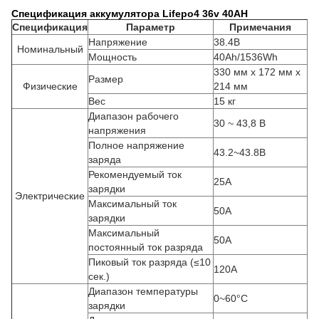
Спецификация аккумулятора Lifepo4 36v 40AH
Спецификация
Параметр
Примечания
Напряжение
38.4В
Номинальный
Мощность
40Ah/1536Wh
330 мм х 172 мм х
Размер
Физические
214 мм
Вес
15 кг
Диапазон рабочего
30 ~ 43,8 В
напряжения
Полное напряжение
43.2~43.8В
заряда
Рекомендуемый ток
25А
зарядки
Электрические
Максимальный ток
50А
зарядки
Максимальный
50А
постоянный ток разряда
Пиковый ток разряда (≤10
120А
сек.)
Диапазон температуры
0~60°C
зарядки