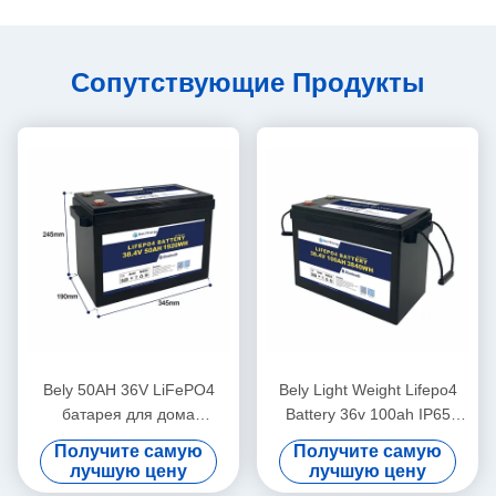
Сопутствующие Продукты
Bely 50AH 36V LiFePO4
Bely Light Weight Lifepo4
батарея для дома
Battery 36v 100ah IP65
Солнечная система
Защита для
Получите самую
Получите самую
хранения энергии лодки
потребительской
лучшую цену
лучшую цену
подводная лодка
электроники