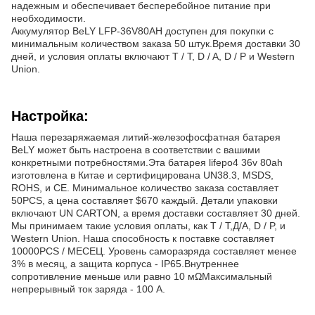
надежным и обеспечивает бесперебойное питание при
необходимости.
Аккумулятор BeLY LFP-36V80AH доступен для покупки с
минимальным количеством заказа 50 штук.Время доставки 30
дней, и условия оплаты включают T / T, D / A, D / P и Western
Union.
Настройка:
Наша перезаряжаемая литий-железофосфатная батарея
BeLY может быть настроена в соответствии с вашими
конкретными потребностями.Эта батарея lifepo4 36v 80ah
изготовлена в Китае и сертифицирована UN38.3, MSDS,
ROHS, и CE. Минимальное количество заказа составляет
50PCS, а цена составляет $670 каждый. Детали упаковки
включают UN CARTON, а время доставки составляет 30 дней.
Мы принимаем такие условия оплаты, как T / T,Д/А, D / P, и
Western Union. Наша способность к поставке составляет
10000PCS / МЕСЕЦ. Уровень саморазряда составляет менее
3% в месяц, а защита корпуса - IP65.Внутреннее
сопротивление меньше или равно 10 мΩМаксимальный
непрерывный ток заряда - 100 А.