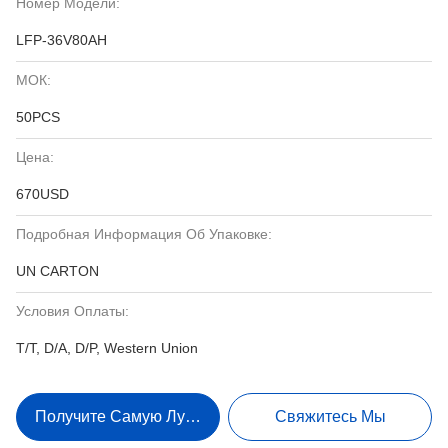
Номер Модели:
LFP-36V80AH
МОК:
50PCS
Цена:
670USD
Подробная Информация Об Упаковке:
UN CARTON
Условия Оплаты:
T/T, D/A, D/P, Western Union
Получите Самую Лучшую Цену
Свяжитесь Мы