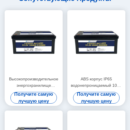
Высокопроизводительное
ABS корпус IP65
энергохранилище
водонепроницаемый 100A
51.2V100Ah Акумулятор
Макс разряд 48V80Ah
Получите самую
Получите самую
для электроэнергии для
литий-ионные батареи для
лучшую цену
лучшую цену
дома
солнечной