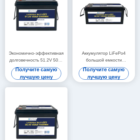
Экономично-эффективная
Аккумулятор LiFePo4
долговечность 51.2V 50Ah
большой емкости
Lifepo4 батарея 3000
водонепроницаемый
Получите самую
Получите самую
циклов для системы
36V100Ah высокой
лучшую цену
лучшую цену
хранения
мощности для
электромобилей