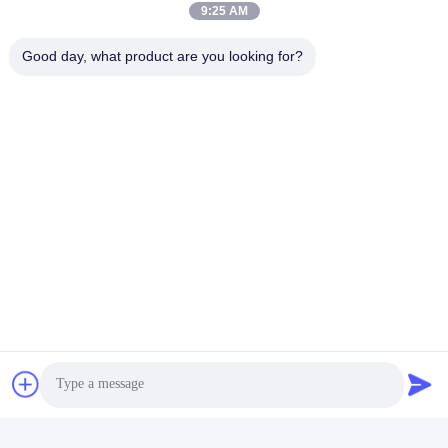
9:25 AM
ТЕЛЕФОН:
Good day, what product are you looking for?
86-20-82038494
Электронная почта
sales@szbely.com
Адрес:
4/F, здание № 1, промышленный парк HuaWei KeGu,
город Далиншань, Дунгуань, провинция Гуандун, Китай.
ПК: 523000
Политика уединения
|
Карта сайта
Качество Китая хорошее батарея 12В ЛиФеПО4 Поставщик. ©
авторского права 2021-2026 Shenzhen Bely Energy Technology
Co., Ltd. . Все права защищены.