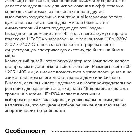
легко справляется с применениями высокой мощности, что
делает его идеальным для использования в офф-сетевых
солнечных системах, запасное питание,и другие
высокопроизводительные приложенияНезависимо от того,
нужно ли вам питать свой дом, RV или бизнес, этот
аккумуляторный пакет подходит для этой задачи.
Выходное напряжение этого 48-вольтового аккумуляторного
комплекта LiFePO4 универсально, с вариантами 110V, 220V,
230V и 240V. Это позволяет легко интегрировать его в
существующую электрическую систему,где бы ты ни был в
мире.
Компактный дизайн этого аккумуляторного комплекта делает
его простым в установке и использовании. Размеры всего 500
* 225 * 495 мм, он может поместиться в узкие помещения и не
займет слишком много места в вашем доме или бизнесе.
В целом, если вы ищете надежное и высокопроизводительное
решение для хранения энергии, наша 48-вольтовая система
хранения энергии LiFePO4 является отличным
выбором.высокий ток разряда, и универсальное выходное
напряжение, это мощное и гибкое решение для всех ваших
энергетических потребностей.
Особенности: