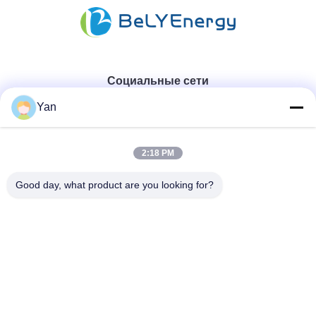
Социальные сети
Yan
Быстрый контакт
2:18 PM
ТЕЛЕФОН:
Good day, what product are you looking for?
86-20-82038494
Электронная почта
sales@szbely.com
Адрес:
4/F, здание № 1, промышленный парк HuaWei KeGu,
город Далиншань, Дунгуань, провинция Гуандун, Китай.