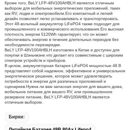
Кроме того, BeLY LFP-48V100AHBLH является отличным
выбором для мобильных энергетических приложений, таких
как RV, лодки и электромобили.Его компактный и легкий
дизайн позволяет легко устанавливать и транспортировать.
Этот 48-вольтный аккумулятор LiFePO4 также подходит для
промышленного и коммерческого использования.Его высокая
плотность энергии 5120Wh гарантирует, что он может
обеспечивать энергию в течение длительных периодов без
необходимости перезарядки.
BeLY LFP-48V100AHBLH изготовлен в Китае и доступен для
покупки в Шэньчжэне.что делает его совместимым с широким
спектром устройств и приборов.
В целом, аккумуляторная батарея LiFePO4 мощностью 48 В
представляет собой надежное, эффективное и универсальное
энергетическое решение, которое может удовлетворить
потребности в энергии для различных приложений и
сценариев.Нужна ли вам запасная энергия для вашего дома,
мобильное питание для вашего RV, или промышленное
резервное питание, BeLY LFP-48V100AHBLH является
отличным выбором.
Бирки:
Литийная Батарея 48В 80Ах Lifepo4