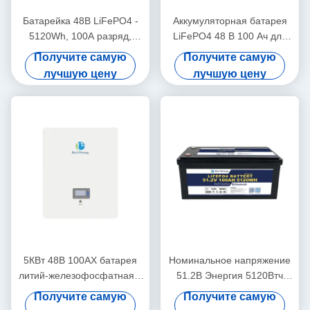
Батарейка 48В LiFePO4 -
Аккумуляторная батарея
5120Wh, 100A разряд,
LiFePO4 48 В 100 Ач для
корпус IP65
солнечных и автономных
Получите самую
Получите самую
систем
лучшую цену
лучшую цену
5КВт 48В 100АХ батарея
Номинальное напряжение
литий-железофосфатная с
51.2В Энергия 5120Втч
Bluetooth
5кВт 48В 100Ач LiFePO4
Получите самую
Получите самую
батарея с опциональным