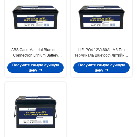
ABS Case Material Bluetooth
LiFePO4 12V460Ah M8 Тип
Connection Lithium Battery
терминала Bluetooth Литийная
12V330AH с защитой корпуса
батарея 3.5V Клетки
Получите самую лучшую
Получите самую лучшую
IP65 и эффективностью ≥99%
балансирующего напряжения
цену
цену
100A Постоянный зарядный
ток для приложений