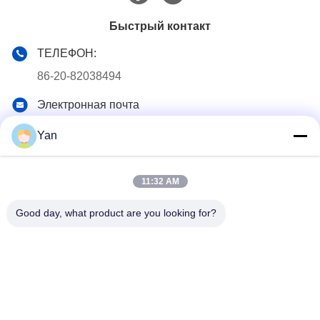
Быстрый контакт
ТЕЛЕФОН:
86-20-82038494
Электронная почта
sales@szbely.com
Yan
Адрес:
4/F, здание № 1, промышленный парк HuaWei KeGu,
город Далиншань, Дунгуань, провинция Гуандун, Китай.
11:32 AM
ПК: 523000
Good day, what product are you looking for?
Политика уединения
|
Карта сайта
Качество Китая хорошее батарея 12В ЛиФеПО4 Поставщик. ©
авторского права 2021-2026 Shenzhen Bely Energy Technology
Co., Ltd. . Все права защищены.