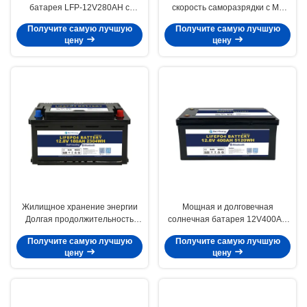
батарея LFP-12V280AH с
скорость саморазрядки с M8
температурой хранения -10-
терминалом типа Lifepo4
Получите самую лучшую
Получите самую лучшую
45C и защитой 10В под
батарея 12V230Ah для
цену
цену
напряжением
долговременной работы
Жилищное хранение энергии
Мощная и долговечная
Долгая продолжительность
солнечная батарея 12V400AH
жизни Bluetooth 12V LiFePo4
для зарядки температуры 0-
Получите самую лучшую
Получите самую лучшую
аккумулятор с номинальной
60C Саморазрядка <3% в
цену
цену
емкостью 180Ah и энергией
месяц
2304Wh