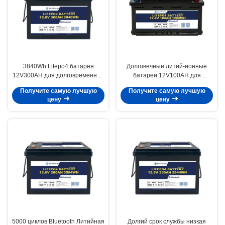
3840Wh Lifepo4 батарея
Долговечные литий-ионные
12V300AH для долговременной
батареи 12V100AH для
работы при экстремальной
аварийного резервного
Получите самую лучшую
Получите самую лучшую
температуре разряда -20-60C
питания Саморазрядка < 3% в
цену
цену
месяц
5000 циклов Bluetooth Литийная
Долгий срок службы низкая