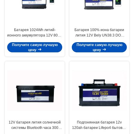
Батарея 1024Wh литий-
Батарея 100% иона батареи
ионного аккумулятора 12V 80Ah
лития 12V Bely UN38.3 DOD
LiFePO4 GPS BMS
Bluetooth 100Ah Li
Получите самую лучшую
Получите самую лучшую
газонокосилки
цену
цену
12V батарея лития солнечной
Подгонянная батарея 12v
системы Bluetooth часа 300
120ah батареи Lifepo4 бытовой
Amp для Fishfinder
электроники Golfcart