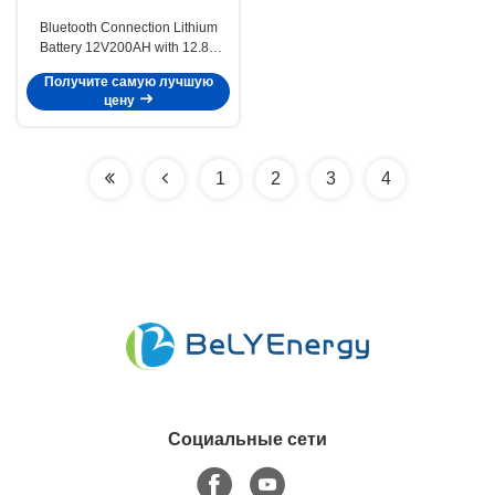
Bluetooth Connection Lithium
Battery 12V200AH with 12.8V
Nominal Voltage 200A Max
Получите самую лучшую
Charge Current and 0-60C
цену
Charge Temperature
1
2
3
4
Социальные сети