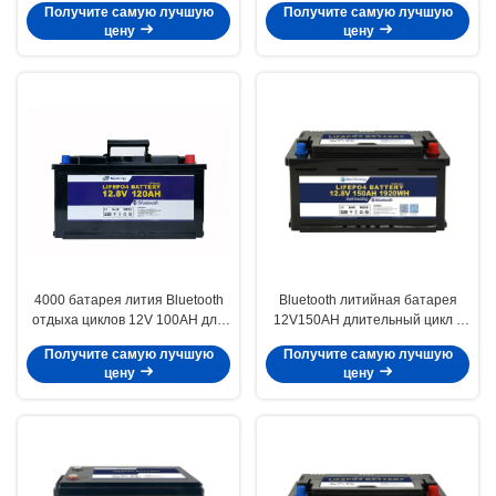
Получите самую лучшую
Получите самую лучшую
цену
цену
4000 батарея лития Bluetooth
Bluetooth литийная батарея
отдыха циклов 12V 100AH для
12V150AH длительный цикл с
Garmin Panoptix
1920WH энергии пиковый ток
Получите самую лучшую
Получите самую лучшую
разряда 120A и ABS корпус
цену
цену
материал